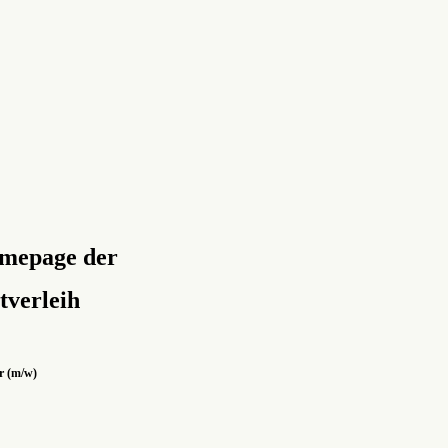
omepage der
verleih
r (m/w)